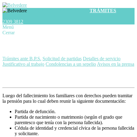
SERVICIOS
UBICACIONES
TRÁMITES
CONVENIOS
PREVISIÓN
2309 3812
Menú
Cerrar
Trámites
Trámites ante B.P.S.
Solicitud de partidas
Detalles de servicio
Justificativo al trabajo
Condolencias a un sepelio
Avisos en la prensa
Trámites ante el B.P.S.
Luego del fallecimiento los familiares con derechos pueden tramitar
la pensión para lo cual deben reunir la siguiente documentación:
Partida de defunción.
Partida de nacimiento o matrimonio (según el grado que
parentesco que tenía con la persona fallecida).
Cédula de identidad y credencial cívica de la persona fallecida
y solicitante.